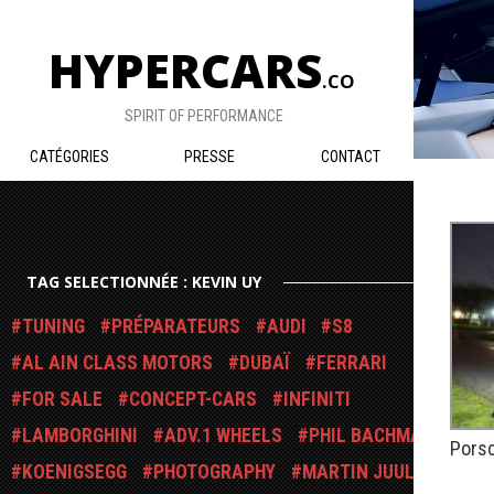
HYPERCARS
.CO
SPIRIT OF PERFORMANCE
CATÉGORIES
PRESSE
CONTACT
TAG SELECTIONNÉE : KEVIN UY
TUNING
PRÉPARATEURS
AUDI
S8
AL AIN CLASS MOTORS
DUBAÏ
FERRARI
FOR SALE
CONCEPT-CARS
INFINITI
LAMBORGHINI
ADV.1 WHEELS
PHIL BACHMAN
Porsc
KOENIGSEGG
PHOTOGRAPHY
MARTIN JUUL
PUBLIÉ