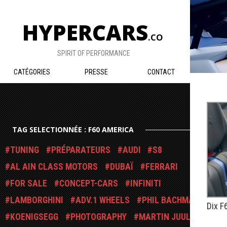
HYPERCARS
.CO
SPIRIT OF PERFORMANCE
CATÉGORIES
PRESSE
CONTACT
TAG SELECTIONNÉE : F60 AMERICA
TUNING
PRÉPARATEURS
AUDI
S8
AL AIN CLASS MOTORS
DUBAÏ
FERRARI
FOR SALE
CONCEPT-CARS
INFINITI
LAMBORGHINI
ADV.1 WHEELS
PHIL BACHMAN
Dix F
KOENIGSEGG
PHOTOGRAPHY
MARTIN JUUL
PUBLIÉ