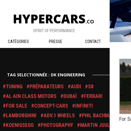
HYPERCARS
.CO
SPIRIT OF PERFORMANCE
CATÉGORIES
PRESSE
CONTACT
TAG SELECTIONNÉE : DK ENGINEERING
TUNING
PRÉPARATEURS
AUDI
S8
AL AIN CLASS MOTORS
DUBAÏ
FERRARI
FOR SALE
CONCEPT-CARS
INFINITI
LAMBORGHINI
ADV.1 WHEELS
PHIL BACHMAN
For S
KOENIGSEGG
PHOTOGRAPHY
MARTIN JUUL
PUBLIÉ