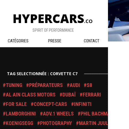
HYPERCARS
.CO
SPIRIT OF PERFORMANCE
CATÉGORIES
PRESSE
CONTACT
TAG SELECTIONNÉE : CORVETTE C7
TUNING
PRÉPARATEURS
AUDI
S8
AL AIN CLASS MOTORS
DUBAÏ
FERRARI
FOR SALE
CONCEPT-CARS
INFINITI
LAMBORGHINI
ADV.1 WHEELS
PHIL BACHMAN
KOENIGSEGG
PHOTOGRAPHY
MARTIN JUUL