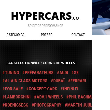
HYPERCARS
.CO
SPIRIT OF PERFORMANCE
CATÉGORIES
PRESSE
CONTACT
TAG SELECTIONNÉE : CORNICHE WHEELS
TUNING
PRÉPARATEURS
AUDI
S8
AL AIN CLASS MOTORS
DUBAÏ
FERRARI
FOR SALE
CONCEPT-CARS
INFINITI
LAMBORGHINI
ADV.1 WHEELS
PHIL BACHMAN
KOENIGSEGG
PHOTOGRAPHY
MARTIN JUUL