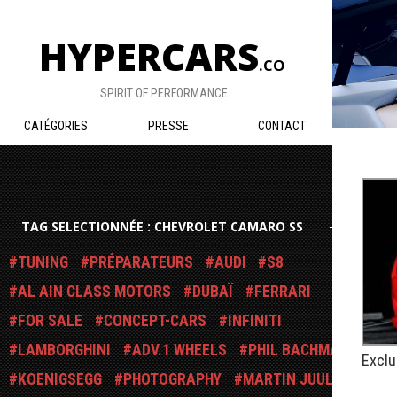
HYPERCARS
.CO
SPIRIT OF PERFORMANCE
CATÉGORIES
PRESSE
CONTACT
TAG SELECTIONNÉE : CHEVROLET CAMARO SS
TUNING
PRÉPARATEURS
AUDI
S8
AL AIN CLASS MOTORS
DUBAÏ
FERRARI
FOR SALE
CONCEPT-CARS
INFINITI
LAMBORGHINI
ADV.1 WHEELS
PHIL BACHMAN
Exclu
KOENIGSEGG
PHOTOGRAPHY
MARTIN JUUL
PUBLIÉ