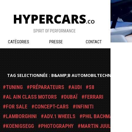
HYPERCARS
.CO
SPIRIT OF PERFORMANCE
CATÉGORIES
PRESSE
CONTACT
TAG SELECTIONNÉE : B&AMP;B AUTOMOBILTECHNIK
TUNING
PRÉPARATEURS
AUDI
S8
AL AIN CLASS MOTORS
DUBAÏ
FERRARI
FOR SALE
CONCEPT-CARS
INFINITI
LAMBORGHINI
ADV.1 WHEELS
PHIL BACHMAN
KOENIGSEGG
PHOTOGRAPHY
MARTIN JUUL