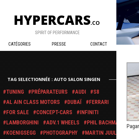
HYPERCARS
.CO
SPIRIT OF PERFORMANCE
CATÉGORIES
PRESSE
CONTACT
TAG SELECTIONNÉE : AUTO SALON SINGEN
TUNING
PRÉPARATEURS
AUDI
S8
AL AIN CLASS MOTORS
DUBAÏ
FERRARI
FOR SALE
CONCEPT-CARS
INFINITI
LAMBORGHINI
ADV.1 WHEELS
PHIL BACHMAN
Pagan
KOENIGSEGG
PHOTOGRAPHY
MARTIN JUUL
PUBLIÉ