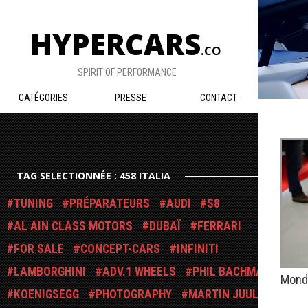
HYPERCARS
.CO
SPIRIT OF PERFORMANCE
CATÉGORIES
PRESSE
CONTACT
TAG SELECTIONNÉE : 458 ITALIA
TUNING
PRÉPARATEURS
AUDI
S8
AL AIN CLASS MOTORS
DUBAÏ
FERRARI
FOR SALE
CONCEPT-CARS
INFINITI
LAMBORGHINI
ADV.1 WHEELS
PHIL BACHMAN
Mondi
KOENIGSEGG
PHOTOGRAPHY
MARTIN JUUL
PUBLIÉ