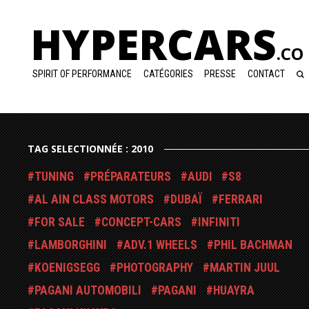
HYPERCARS
.CO
SPIRIT OF PERFORMANCE
CATÉGORIES
PRESSE
CONTACT
TAG SELECTIONNÉE : 2010
TUNING
PRÉPARATEURS
AUDI
S8
AL AIN CLASS MOTORS
DUBAÏ
FERRARI
FOR SALE
CONCEPT-CARS
INFINITI
LAMBORGHINI
ADV.1 WHEELS
PHIL BACHMAN
KOENIGSEGG
PHOTOGRAPHY
MARTIN JUUL
PAGANI AUTOMOBILI
PAGANI
HUAYRA